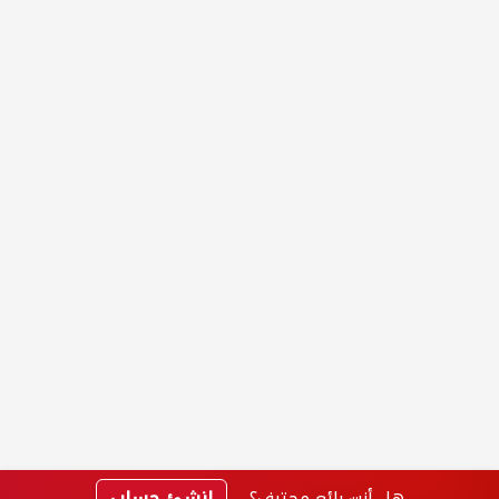
هل أنت بائع محترف؟
انشئ حساب