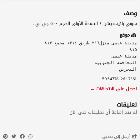
وصف
سوني بلايستيشن ٤ النسخة الأولى الحجم ٥٠٠ جي بي .
موقع
مدينة عيسى منزل٢١٦ طريق ١٣١٤ مجمع ٨١٣
٨١٥
مدينة عيسى
المحافظة الجنوبية
‏البحرين
26.17361, 50.54778
احصل على الاتجاهات →
تعليقات
لم يتم إضافة أي تعليقات حتى الآن
أرسل إلى صديق