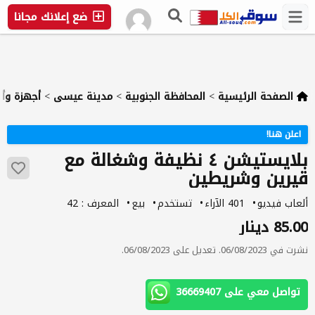
ضع إعلانك مجانا
الصفحة الرئيسية
>
المحافظة الجنوبية
>
مدينة عيسى
>
أجهزة وأل
اعلن هنا!
بلايستيشن ٤ نظيفة وشغالة مع
قيرين وشريطين
ألعاب فيديو
401 الآراء
تستخدم
بيع
المعرف : 42
85.00 دينار
نشرت في 06/08/2023. تعديل على 06/08/2023.
تواصل معي على 36669407