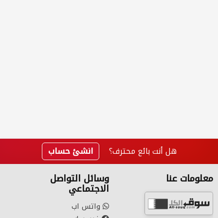
هل أنت بائع محترف؟
انشئ حساب
معلومات عنا
وسائل التواصل
الاجتماعي
واتس اب